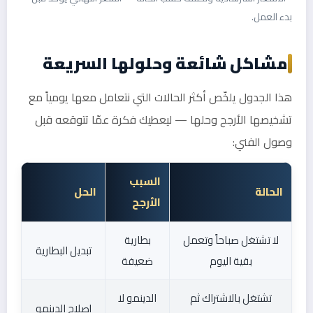
بدء العمل.
مشاكل شائعة وحلولها السريعة
هذا الجدول يلخّص أكثر الحالات التي نتعامل معها يومياً مع
تشخيصها الأرجح وحلها — ليعطيك فكرة عمّا تتوقعه قبل
وصول الفني:
السبب
الحالة
الحل
الأرجح
لا تشتغل صباحاً وتعمل
بطارية
تبديل البطارية
بقية اليوم
ضعيفة
تشتغل بالاشتراك ثم
الدينمو لا
إصلاح الدينمو