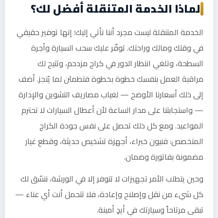
لماذا الخدمة المتنقلة أفضل لك؟
الخدمة المتنقلة ليست مجرد أننا نأتي إليك؛ إنها توفير حقيقي
في وقتك ومالك وراحتك. توفّر عليك سحب السيارة وأجرة
السطحة، وتلغي انتظار الدور في كراج مزدحم، وتتيح لك
مراقبة العمل بنفسك خطوة بخطوة فتطمئن لما يُنجز. أضف
إلى ذلك أسعارنا الأوضح — لغياب مصاريف التشوين والإدارة
— واستجابتنا على مدار الساعة لأن أعطال السيارات لا تحترم
المواعيد. ومع كل ذلك تحصل على نفس جودة الكراج
المتخصص: فنيون خبراء، أجهزة تشخيص حديثة، وقطع غيار
مضمونة بفاتورة وضمان.
وحين يتطلب الأمر تجهيزات لا تتوفر إلا في الورشة، ننسّق لك
كل شيء من نقل وإصلاح وإعادة، فلا تتحمل أنت أي عناء —
تبقى مرتاحاً وسيارتك في أيدٍ أمينة.