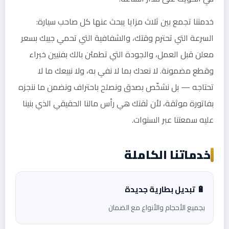
خدمتنا تجمع بين ثلاث مزايا يبحث عنها كل صاحب سيارة:
السرعة التي تحترم وقتك، والشفافية التي تحمي جيبك بسعر
معلن قبل العمل، والجودة التي تطمئن بالك بفنيين خبراء
وقطع مضمونة. لا نعدك بما لا نفي به، ولا نبيعك ما لا
تحتاجه — بل نشخّص بصدق ونصلح باحتراف ونضمن ما ننجزه
بفاتورة موثقة، لأن ثقتك هي رأس مالنا الحقيقي الذي بنينا
عليه سمعتنا عبر السنوات.
خدماتنا الكاملة
🔋 تبديل بطارية جديدة
بجميع الأحجام والأنواع مع الضمان