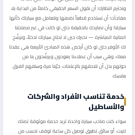
ونحترم انتظارك؛ أن نقول السعر الحقيقي كاملاً من البداية بلا
مفاجآت؛ أن نستخدم قطعاً نضمنها ونتعامل مع سيارتك كأنها
سيارتنا؛ وأن نصارحك بالحقيقة حتى لو كانت في غير مصلحتنا
المالية المباشرة — نخبرك حين لا تحتاج سيارتك تدخلاً، ونرشّح
لك الأوفر حتى لو كان أرخص. هذه المبادئ الأربعة هي عقدنا
معك، وهي سبب أن عملاءنا يعودون ويرشّحون بنا من
حولهم بدل أن نلاحقهم بالإعلانات. جرّبنا مرة وستفهم الفرق
بنفسك.
خدمة تناسب الأفراد والشركات
والأساطيل
سواء كنت صاحب سيارة واحدة تريد خدمة موثوقة تصلك
للبيت، أو سائق تطبيق توصيل كل ساعة توقف تحسب من