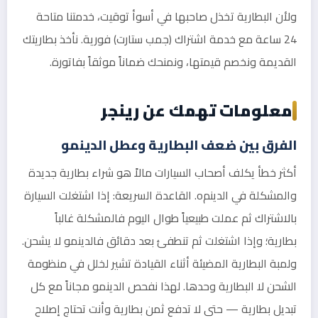
ولأن البطارية تخذل صاحبها في أسوأ توقيت، خدمتنا متاحة
24 ساعة مع خدمة اشتراك (جمب ستارت) فورية. نأخذ بطاريتك
القديمة ونخصم قيمتها، ونمنحك ضماناً موثقاً بفاتورة.
معلومات تهمك عن رينجر
الفرق بين ضعف البطارية وعطل الدينمو
أكثر خطأ يكلف أصحاب السيارات مالاً هو شراء بطارية جديدة
والمشكلة في الدينمo. القاعدة السريعة: إذا اشتغلت السيارة
بالاشتراك ثم عملت طبيعياً طوال اليوم فالمشكلة غالباً
بطارية؛ وإذا اشتغلت ثم تنطفئ بعد دقائق فالدينمو لا يشحن.
ولمبة البطارية المضيئة أثناء القيادة تشير لخلل في منظومة
الشحن لا البطارية وحدها. لهذا نفحص الدينمو مجاناً مع كل
تبديل بطارية — حتى لا تدفع ثمن بطارية وأنت تحتاج إصلاح