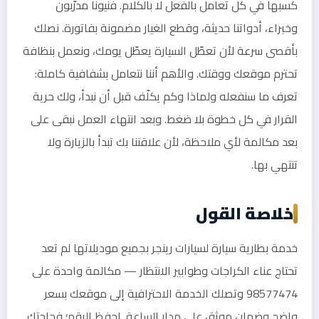
كسبها في كل تعامل بالفعل لا بالكلام. فنيونا مدرّبون
وخبراء، أدواتنا حديثة، وقطع الغيار مضمونة بفاتورة. نصلك
بأقصى سرعة لأن تعطّل السيارة يعطّل يومك، ونعمل بنظافة
تحترم موقعك ووقتك. والأهم أننا نتعامل بشفافية كاملة:
تعرف ما سنفعله ولماذا وكم يكلّف قبل أن نبدأ، ولك حرية
القرار في كل خطوة بلا ضغط. وبعد انتهاء العمل نبقى على
بعد مكالمة لأي ملاحظة، لأن علاقتنا بك تبدأ بالزيارة ولا
تنتهي بها.
خلاصة القول
خدمة بطارية سيارة لسيارات رينجر بجميع موديلاتها لم تعد
تحتاج عناء الكراجات وطوابير الانتظار — مكالمة واحدة على
98577474 وتصلك الخدمة الاحترافية إلى موقعك بسعر
واضح وضمان موثق على مدار الساعة. احفظ الرقم؛ فحاجتك