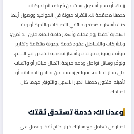
رزقك، أو مدير أسطول يبحث عن شريك دائم لمركباته —
خدمتنا مصمّمة لك. للأفراد مرونة في المواعيد ووصول أينما
كنت بأسعار واضحة؛ ولسائقي التطبيقات والأجرة أولوية
استجابة تحفظ يوم عملك وأسعار خاصة للمتعاملين الدائمين؛
وللشركات والأساطيل عقود خدمة بجدولة منتظمة وتقارير
موثقة وفوترة موحدة وأسعار تفضيلية تنخفض مع الحجم.
ونوفّر وسائل تواصل ودفع مريحة: اتصال مباشر أو واتساب
على مدار الساعة، وفواتير رسمية لمن يحتاجها لحساباته أو
تأمينه، فتكون خدمتنا الخيار الأسهل والأوثق مهما كان
احتياجك.
وعدنا لك: خدمة تستحق ثقتك
اختيار من يتعامل مع سيارتك قرار يحتاج ثقة، ونعمل على