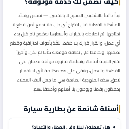
كيف نضمن لك خدمة موثوقة؟
نبدأ دائماً بالتشخيص الصحيح لا بالتخمين — نفحص ونحدّد
المشكلة الفعلية قبل اقتراح أي حل، فلا تدفع ثمن قطع لا
تحتاجها. ثم نصارحك بالخيارات وأسعارها بوضوح تام قبل بدء
أي عمل، والقرار قرارك بلا ضغط. ننفّذ بأدوات احترافية وقطع
نضمنها، ونحافظ على نظافة موقعك كأننا لم نكن. وأخيراً
نختبر النتيجة أمامك ونسلّمك فاتورة موثقة بضمان على
القطعة والعمل، ونبقى على بعد مكالمة لأي استفسار
لاحق. هذه المنهجية الصارمة هي ما جعل آلاف العملاء
يحفظون رقمنا ويوصون بنا أهلهم وأصدقاءهم.
أسئلة شائعة عن بطارية سيارة
هل تعملون ليلاً وفي العطل والأعياد؟