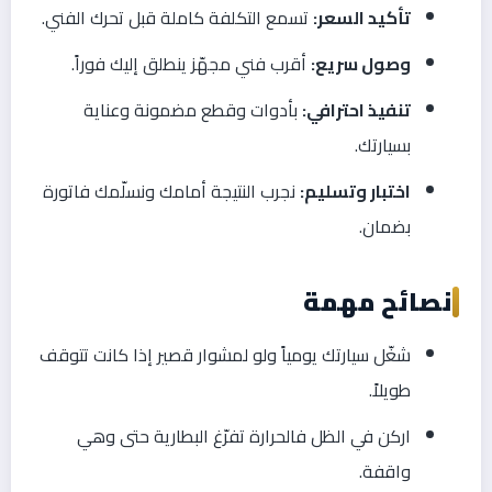
تأكيد السعر:
تسمع التكلفة كاملة قبل تحرك الفني.
وصول سريع:
أقرب فني مجهّز ينطلق إليك فوراً.
تنفيذ احترافي:
بأدوات وقطع مضمونة وعناية
بسيارتك.
اختبار وتسليم:
نجرب النتيجة أمامك ونسلّمك فاتورة
بضمان.
نصائح مهمة
شغّل سيارتك يومياً ولو لمشوار قصير إذا كانت تتوقف
طويلاً.
اركن في الظل فالحرارة تفرّغ البطارية حتى وهي
واقفة.