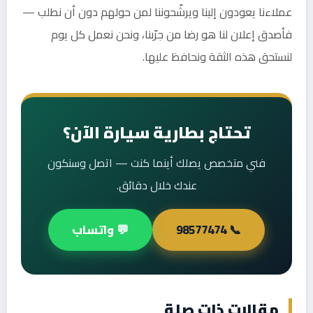
عملاءنا يعودون إلينا ويرشّحوننا لمن حولهم دون أن نطلب —
فأصدق إعلان لنا هو رضا من جرّبنا، ونحن نعمل كل يوم
لنستحق هذه الثقة ونحافظ عليها.
تحتاج بطارية سيارة الآن؟
فني متخصص يصلك أينما كنت — اتصل وسنكون
عندك خلال دقائق.
📞 98577474
💬 واتساب
مقالات ذات صلة