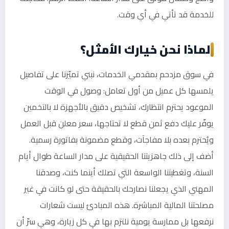
للخدمة قد تأتي في أي وقت.
لماذا نحن خيارك الأمثل؟
في سوق مزدحم بمقدمي الخدمات، نبني تميّزنا على تفاصيل
يلمسها كل عميل من أول تعامل: وصول في الوقت
الموعود يحترم انتظارك، تشخيص دقيق بالأجهزة لا بالتخمين
يوفّر عليك دفع ثمن قطع لا تحتاجها، سعر معلن قبل العمل
ويُحترم بعده بلا مفاجآت، وقطع مضمونة بفاتورة رسمية.
أضف إلى ذلك جاهزيتنا الحقيقية على مدار الساعة طوال أيام
السنة، وتغطيتنا الواسعة التي تصلك أينما كنت، وصدقنا
المهني الذي يجعلنا نصارحك بالحقيقة حتى لو كانت في غير
مصلحتنا المالية المباشرة. هذه المبادئ ليست شعارات
نرفعها بل ممارسة يومية نلتزم بها في كل زيارة، وهي سرّ أن