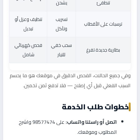
تنطفئ
يشحن
تسريب
تنظيف وعزل أو
ترسبات على الأقطاب
وتآكل
تبديل
سحب خفي
فحص كهربائي
بطارية جديدة تفرغ
للتيار
شامل
وفي جميع الحالات، الفحص الدقيق في موقعك هو ما يحسم
السبب الفعلي قبل أي إصلاح — فلا تدفع ثمن تخمين.
خطوات طلب الخدمة
اتصل أو راسلنا واتساب:
على 98577474 واشرح
المطلوب وموقعك.