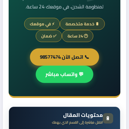
لمنظومة الشحن، في موقعك 24 ساعة.
🔋 خدمة متخصصة
⚡ في موقعك
🕐 24 ساعة
✅ ضمان
📞 اتصل الآن 98577474
💬 واتساب مباشر
محتويات المقال
🔋
انتقل مباشرة إلى القسم الذي يهمك