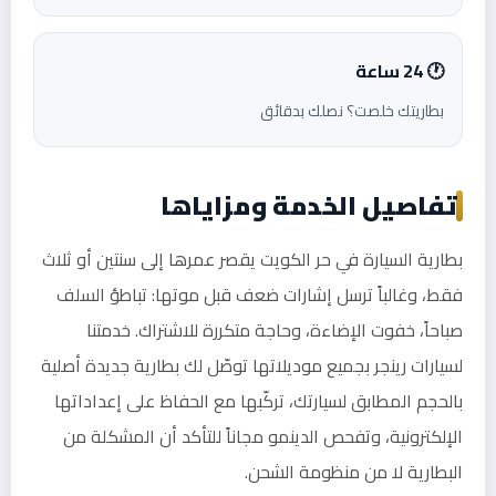
🕐 24 ساعة
بطاريتك خلصت؟ نصلك بدقائق
تفاصيل الخدمة ومزاياها
بطارية السيارة في حر الكويت يقصر عمرها إلى سنتين أو ثلاث
فقط، وغالباً ترسل إشارات ضعف قبل موتها: تباطؤ السلف
صباحاً، خفوت الإضاءة، وحاجة متكررة للاشتراك. خدمتنا
لسيارات رينجر بجميع موديلاتها توصّل لك بطارية جديدة أصلية
بالحجم المطابق لسيارتك، تركّبها مع الحفاظ على إعداداتها
الإلكترونية، وتفحص الدينمو مجاناً للتأكد أن المشكلة من
البطارية لا من منظومة الشحن.