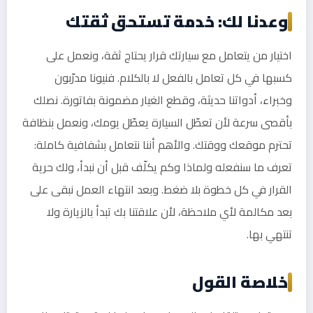
وعدنا لك: خدمة تستحق ثقتك
اختيار من يتعامل مع سيارتك قرار يحتاج ثقة، ونعمل على
كسبها في كل تعامل بالفعل لا بالكلام. فنيونا مدرّبون
وخبراء، أدواتنا حديثة، وقطع الغيار مضمونة بفاتورة. نصلك
بأقصى سرعة لأن تعطّل السيارة يعطّل يومك، ونعمل بنظافة
تحترم موقعك ووقتك. والأهم أننا نتعامل بشفافية كاملة:
تعرف ما سنفعله ولماذا وكم يكلّف قبل أن نبدأ، ولك حرية
القرار في كل خطوة بلا ضغط. وبعد انتهاء العمل نبقى على
بعد مكالمة لأي ملاحظة، لأن علاقتنا بك تبدأ بالزيارة ولا
تنتهي بها.
خلاصة القول