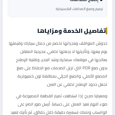
ترميم وصبغ الصدامات البلاستيكية
تفاصيل الخدمة ومزاياها
خدوش المواقف وبنجراتها تخصم من جمال سيارتك وقيمتها
يوم بيعها، وتأجيلها لا يجعلها تختفي. بنجرجينا المتنقل
يعالجها في موقعك: سمكرة وشد البنجر، وتقنية الإصلاح
بدون صبغ PDR التي تزيل الصدمات مع الحفاظ على صبغ
المصنع الأصلي، والصبغ الجزئي بمطابقة لون كمبيوترية
تجعل حدود الإصلاح تختفي عن العين.
ومعيارنا صريح: إذا استطعت تمييز القطعة المصبوغة في
ضوء النهار نعيد العمل على حسابنا. أرسل صور الضرر على
الواتساب وتصلك تسعيرة دقيقة خلال دقائق، ثم نأتيك لنعيد