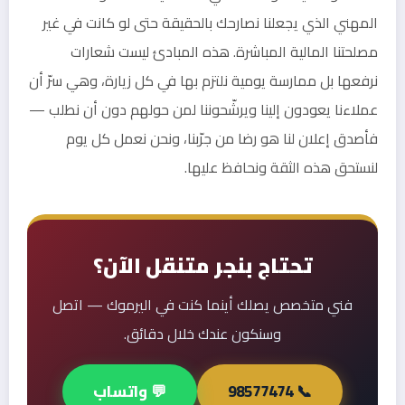
المهني الذي يجعلنا نصارحك بالحقيقة حتى لو كانت في غير
مصلحتنا المالية المباشرة. هذه المبادئ ليست شعارات
نرفعها بل ممارسة يومية نلتزم بها في كل زيارة، وهي سرّ أن
عملاءنا يعودون إلينا ويرشّحوننا لمن حولهم دون أن نطلب —
فأصدق إعلان لنا هو رضا من جرّبنا، ونحن نعمل كل يوم
لنستحق هذه الثقة ونحافظ عليها.
تحتاج بنجر متنقل الآن؟
فني متخصص يصلك أينما كنت في اليرموك — اتصل
وسنكون عندك خلال دقائق.
📞 98577474
💬 واتساب