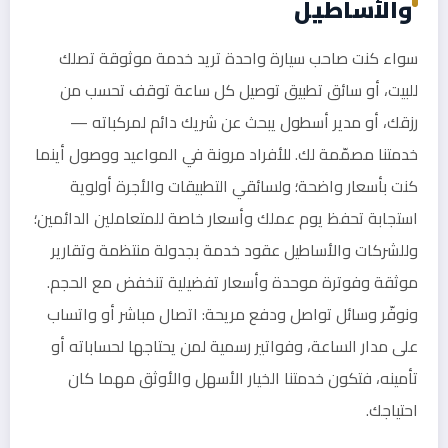
والأساطيل
سواء كنت صاحب سيارة واحدة تريد خدمة موثوقة تصلك
للبيت، أو سائق تطبيق توصيل كل ساعة توقف تحسب من
رزقك، أو مدير أسطول يبحث عن شريك دائم لمركباته —
خدمتنا مصمّمة لك. للأفراد مرونة في المواعيد ووصول أينما
كنت بأسعار واضحة؛ ولسائقي التطبيقات والأجرة أولوية
استجابة تحفظ يوم عملك وأسعار خاصة للمتعاملين الدائمين؛
وللشركات والأساطيل عقود خدمة بجدولة منتظمة وتقارير
موثقة وفوترة موحدة وأسعار تفضيلية تنخفض مع الحجم.
ونوفّر وسائل تواصل ودفع مريحة: اتصال مباشر أو واتساب
على مدار الساعة، وفواتير رسمية لمن يحتاجها لحساباته أو
تأمينه، فتكون خدمتنا الخيار الأسهل والأوثق مهما كان
احتياجك.