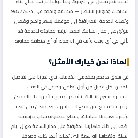
خدمة بنجر متنقل في اليرموك وما حولها لم تعد تحتاج عناء
الكراجات وطوابير الانتظار — مكالمة واحدة على 98577474
وتصلك الخدمة الاحترافية إلى موقعك بسعر واضح وضمان
موثق على مدار الساعة. احفظ الرقم؛ فحاجتك للخدمة قد
تأتي في أي وقت وأنت في اليرموك أو أي منطقة مجاورة.
لماذا نحن خيارك الأمثل؟
في سوق مزدحم بمقدمي الخدمات، نبني تميّزنا على تفاصيل
يلمسها كل عميل من أول تعامل: وصول في الوقت
الموعود يحترم انتظارك، تشخيص دقيق بالأجهزة لا بالتخمين
يوفّر عليك دفع ثمن قطع لا تحتاجها، سعر معلن قبل العمل
ويُحترم بعده بلا مفاجآت، وقطع مضمونة بفاتورة رسمية.
أضف إلى ذلك جاهزيتنا الحقيقية على مدار الساعة طوال أيام
السنة، وتغطيتنا الواسعة التي تصلك أينما كنت، وصدقنا