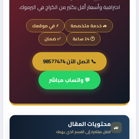
احترافية وأسعار أقل بكثير من الكراج في اليرموك.
🚙 خدمة متخصصة
⚡ في موقعك
🕐 24 ساعة
✅ ضمان
📞 اتصل الآن 98577474
💬 واتساب مباشر
محتويات المقال
🚙
انتقل مباشرة إلى القسم الذي يهمك