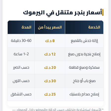
أسعار بنجر متنقل في اليرموك
الخدمة
السعر يبدأ من
المدة
إزالة خدش بالتلميع
30-60 دقيقة
8 د.ك
إصلاح بنجرة بدون صبغ
1-2 ساعة
12 د.ك
سمكرة وصبغ قطعة
حسب الضرر
20 د.ك
صبغ باب أو جناح
حسب اللون
30 د.ك
إصلاح صدام بلاستيك
حسب التشقق
25 د.ك
* الأسعار استرشادية وتختلف حسب الحالة والموقع داخل اليرموك —