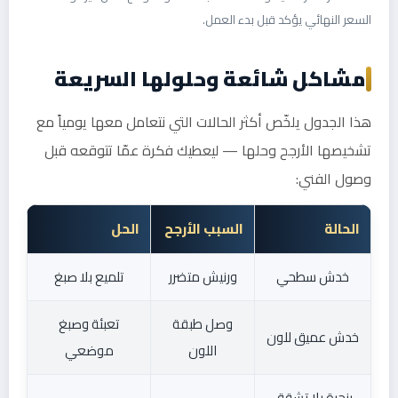
السعر النهائي يؤكد قبل بدء العمل.
مشاكل شائعة وحلولها السريعة
هذا الجدول يلخّص أكثر الحالات التي نتعامل معها يومياً مع
تشخيصها الأرجح وحلها — ليعطيك فكرة عمّا تتوقعه قبل
وصول الفني:
الحالة
السبب الأرجح
الحل
خدش سطحي
ورنيش متضرر
تلميع بلا صبغ
وصل طبقة
تعبئة وصبغ
خدش عميق للون
اللون
موضعي
بنجرة بلا تشقق