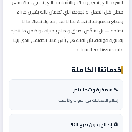
السرعة التي تحترم وقتك، والشفافية التي تحمي جيبك بسعر
معلن قبل العمل، والجودة التي تطمئن بالك بفنيين خبراء
وقطع مضمونة. لا نعدك بما لا نفي به، ولا نبيعك ما لا
تحتاجه — بل نشخّص بصدق ونصلح باحتراف ونضمن ما ننجزه
بفاتورة موثقة، لأن ثقتك هي رأس مالنا الحقيقي الذي بنينا
عليه سمعتنا عبر السنوات.
خدماتنا الكاملة
🔨 سمكرة وشد البنجر
إصلاح الانبعاجات في الأبواب والأجنحة
🧲 إصلاح بدون صبغ PDR