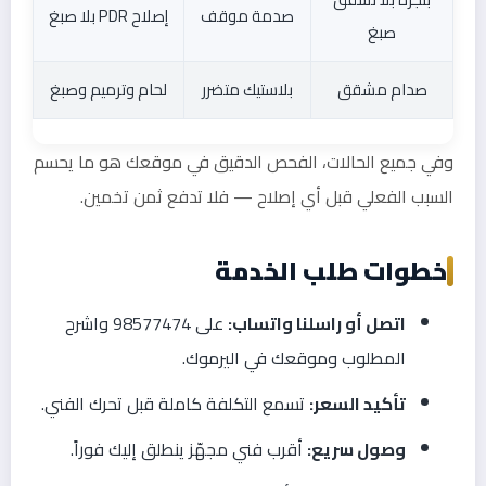
صدمة موقف
إصلاح PDR بلا صبغ
صبغ
صدام مشقق
بلاستيك متضرر
لحام وترميم وصبغ
وفي جميع الحالات، الفحص الدقيق في موقعك هو ما يحسم
السبب الفعلي قبل أي إصلاح — فلا تدفع ثمن تخمين.
خطوات طلب الخدمة
اتصل أو راسلنا واتساب:
على 98577474 واشرح
المطلوب وموقعك في اليرموك.
تأكيد السعر:
تسمع التكلفة كاملة قبل تحرك الفني.
وصول سريع:
أقرب فني مجهّز ينطلق إليك فوراً.