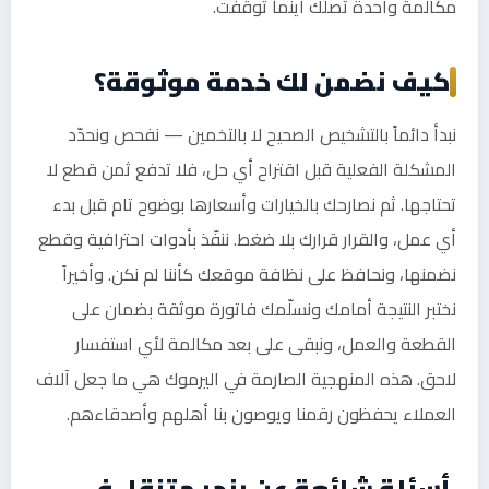
مكالمة واحدة تصلك أينما توقفت.
كيف نضمن لك خدمة موثوقة؟
نبدأ دائماً بالتشخيص الصحيح لا بالتخمين — نفحص ونحدّد
المشكلة الفعلية قبل اقتراح أي حل، فلا تدفع ثمن قطع لا
تحتاجها. ثم نصارحك بالخيارات وأسعارها بوضوح تام قبل بدء
أي عمل، والقرار قرارك بلا ضغط. ننفّذ بأدوات احترافية وقطع
نضمنها، ونحافظ على نظافة موقعك كأننا لم نكن. وأخيراً
نختبر النتيجة أمامك ونسلّمك فاتورة موثقة بضمان على
القطعة والعمل، ونبقى على بعد مكالمة لأي استفسار
لاحق. هذه المنهجية الصارمة في اليرموك هي ما جعل آلاف
العملاء يحفظون رقمنا ويوصون بنا أهلهم وأصدقاءهم.
أسئلة شائعة عن بنجر متنقل في