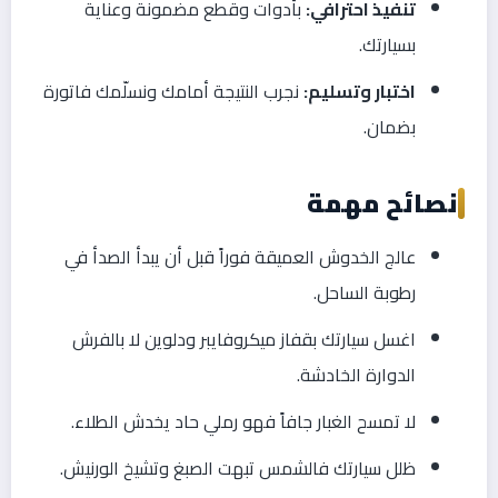
تنفيذ احترافي:
بأدوات وقطع مضمونة وعناية
بسيارتك.
اختبار وتسليم:
نجرب النتيجة أمامك ونسلّمك فاتورة
بضمان.
نصائح مهمة
عالج الخدوش العميقة فوراً قبل أن يبدأ الصدأ في
رطوبة الساحل.
اغسل سيارتك بقفاز ميكروفايبر ودلوين لا بالفرش
الدوارة الخادشة.
لا تمسح الغبار جافاً فهو رملي حاد يخدش الطلاء.
ظلل سيارتك فالشمس تبهت الصبغ وتشيخ الورنيش.