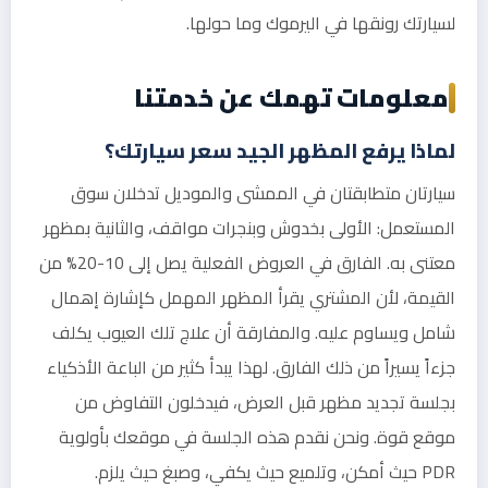
لسيارتك رونقها في اليرموك وما حولها.
معلومات تهمك عن خدمتنا
لماذا يرفع المظهر الجيد سعر سيارتك؟
سيارتان متطابقتان في الممشى والموديل تدخلان سوق
المستعمل: الأولى بخدوش وبنجرات مواقف، والثانية بمظهر
معتنى به. الفارق في العروض الفعلية يصل إلى 10-20% من
القيمة، لأن المشتري يقرأ المظهر المهمل كإشارة إهمال
شامل ويساوم عليه. والمفارقة أن علاج تلك العيوب يكلف
جزءاً يسيراً من ذلك الفارق. لهذا يبدأ كثير من الباعة الأذكياء
بجلسة تجديد مظهر قبل العرض، فيدخلون التفاوض من
موقع قوة. ونحن نقدم هذه الجلسة في موقعك بأولوية
PDR حيث أمكن، وتلميع حيث يكفي، وصبغ حيث يلزم.