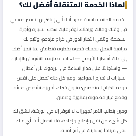
لماذا الخدمة المتنقلة أفضل لك؟
الخدمة المتنقلة ليست مجرد أننا نأتي إليك؛ إنها توفير حقيقي
في وقتك ومالك وراحتك. توفّر عليك سحب السيارة وأجرة
السطحة، وتلغي انتظار الدور في كراج مزدحم، وتتيح لك
مراقبة العمل بنفسك خطوة بخطوة فتطمئن لما يُنجز. أضف
إلى ذلك أسعارنا الأوضح — لغياب مصاريف التشوين والإدارة
— واستجابتنا على مدار الساعة في اليرموك لأن أعطال
السيارات لا تحترم المواعيد. ومع كل ذلك تحصل على نفس
جودة الكراج المتخصص: فنيون خبراء، أجهزة تشخيص حديثة،
وقطع غيار مضمونة بفاتورة وضمان.
وحين يتطلب الأمر تجهيزات لا تتوفر إلا في الورشة، ننسّق لك
كل شيء من نقل وإصلاح وإعادة، فلا تتحمل أنت أي عناء —
تبقى مرتاحاً وسيارتك في أيدٍ أمينة.