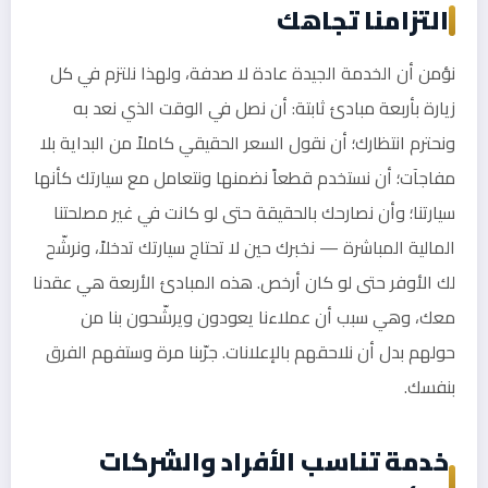
التزامنا تجاهك
نؤمن أن الخدمة الجيدة عادة لا صدفة، ولهذا نلتزم في كل
زيارة بأربعة مبادئ ثابتة: أن نصل في الوقت الذي نعد به
ونحترم انتظارك؛ أن نقول السعر الحقيقي كاملاً من البداية بلا
مفاجآت؛ أن نستخدم قطعاً نضمنها ونتعامل مع سيارتك كأنها
سيارتنا؛ وأن نصارحك بالحقيقة حتى لو كانت في غير مصلحتنا
المالية المباشرة — نخبرك حين لا تحتاج سيارتك تدخلاً، ونرشّح
لك الأوفر حتى لو كان أرخص. هذه المبادئ الأربعة هي عقدنا
معك، وهي سبب أن عملاءنا يعودون ويرشّحون بنا من
حولهم بدل أن نلاحقهم بالإعلانات. جرّبنا مرة وستفهم الفرق
بنفسك.
خدمة تناسب الأفراد والشركات