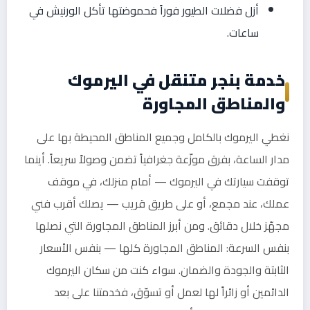
أزل فضلات الطيور فوراً فحموضتها تأكل الورنيش في
ساعات.
خدمة بنجر متنقل في اليرموك
والمناطق المجاورة
نغطي اليرموك بالكامل وجميع المناطق المحيطة بها على
مدار الساعة، بفرق موزّعة جغرافياً تضمن وصولاً سريعاً. أينما
توقفت سيارتك في اليرموك — أمام منزلك، في موقف
عملك، عند مجمع، أو على طريق قريب — يصلك أقرب فني
مجهّز خلال دقائق. ومن أبرز المناطق المجاورة التي نصلها
بنفس السرعة: المناطق المجاورة كلها — بنفس الأسعار
الثابتة والجودة والضمان. سواء كنت من سكان اليرموك
الدائمين أو زائراً لها لعمل أو تسوّق، فخدمتنا على بعد